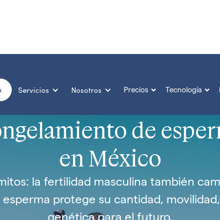
Servicios
Nosotros
Precios
Tecnología


a
ngelamiento de espe
en México
tos: la fertilidad masculina también cam
 esperma protege su cantidad, movilidad, 
genética para el futuro.