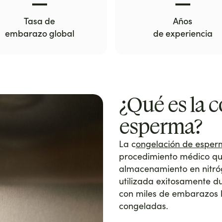
Tasa de
Años
embarazo global
de experiencia
¿Qué es la 
esperma?
La c
ongelación de espe
procedimiento médico qu
almacenamiento en nitróg
utilizada exitosamente du
con miles de embarazos 
congeladas.