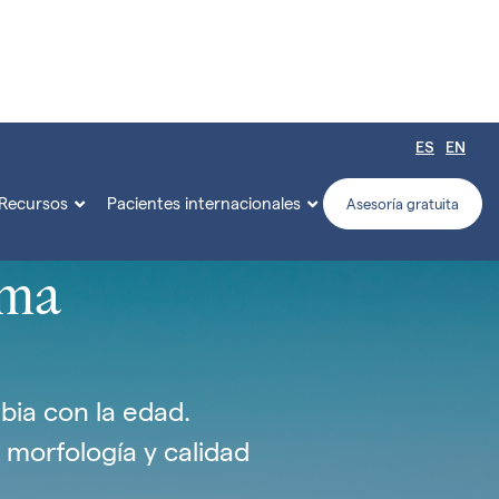
ES
EN
Recursos
Pacientes internacionales


Asesoría gratuita
rma
bia con la edad.
morfología y calidad