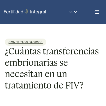
ES
CONCEPTOS BÁSICOS
¿Cuántas transferencias
embrionarias se
necesitan en un
tratamiento de FIV?
Dr. Carlos
Lectura
3
Publicado
21 Mar
Por
Parra
de
min
el
2025