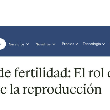
Servicios
Nosotros
Precios
Tecnología


a
 fertilidad: El rol
de la reproducción
icado el
20 Jun 2025