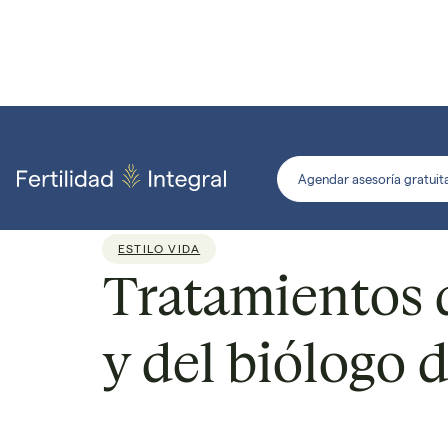
Agendar asesoría gratuit
ESTILO VIDA
Tratamientos de
y del biólogo 
Por
Dr. Giovanni López
Lectura de
5 min
Publ