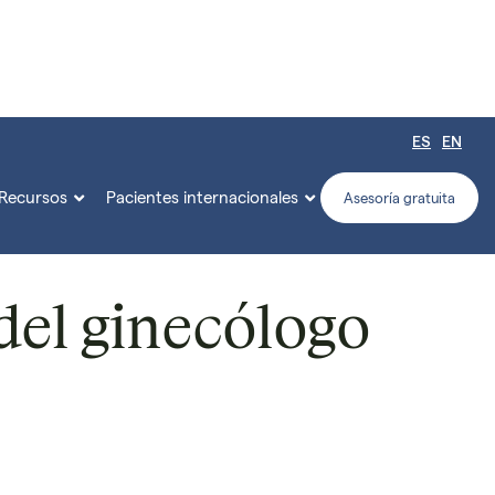
ES
EN
Recursos
Pacientes internacionales


Asesoría gratuita
 del ginecólogo