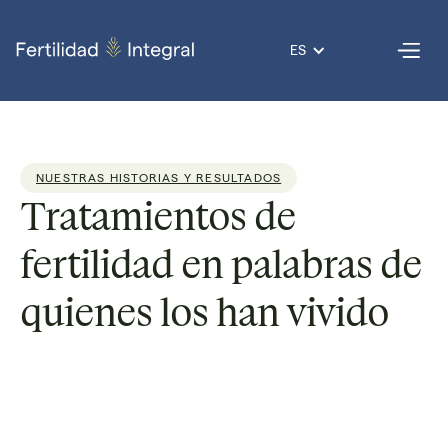
ES
NUESTRAS HISTORIAS Y RESULTADOS
Tratamientos de
fertilidad en palabras de
quienes los han vivido
Dr. Armando
Lectura
6
Publicado
24 Jul
Por
Roque
de
min
el
2023